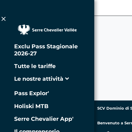
Vai all'intestazione
Vai alla navigazione principale
Vai al contenuto principale
Vai al piè di pagina
close
Exclu Pass Stagionale
2026-27
Tutte le tariffe
Le nostre attività
expand_more
chevron_right
VTT & Bike Park
Pass Explor'
Holiski MTB
Passeggiate ed
chevron_right
SCV Dominio di S
escursioni
Serre Chevalier App'
Benvenuto a Serr
Teleferica
Il comprensorio