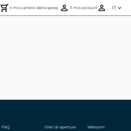
expand_more
IT
Il mio carrello della spesa
Il mio account
FAQ
Orari di apertura
Webcam