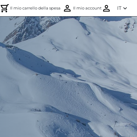
expand_more
IT
Il mio carrello della spesa
Il mio account